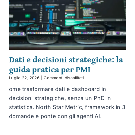
Dati e decisioni strategiche: la
guida pratica per PMI
su
Luglio 22, 2026
|
Commenti disabilitati
Dati
ome trasformare dati e dashboard in
e
decisioni
decisioni strategiche, senza un PhD in
strategiche:
la
statistica. North Star Metric, framework in 3
guida
domande e ponte con gli agenti AI.
pratica
per
PMI