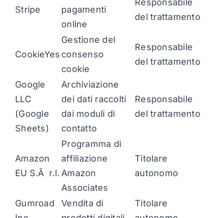
Responsabile
Stripe
pagamenti
del trattamento
online
Gestione del
Responsabile
CookieYes
consenso
del trattamento
cookie
Google
Archiviazione
LLC
dei dati raccolti
Responsabile
(Google
dai moduli di
del trattamento
Sheets)
contatto
Programma di
Amazon
affiliazione
Titolare
EU S.Ã r.l.
Amazon
autonomo
Associates
Gumroad
Vendita di
Titolare
Inc.
prodotti digitali
autonomo