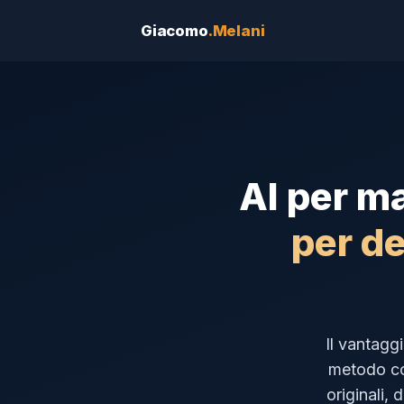
Giacomo
.Melani
AI per m
per de
Il vantagg
metodo con
originali, 