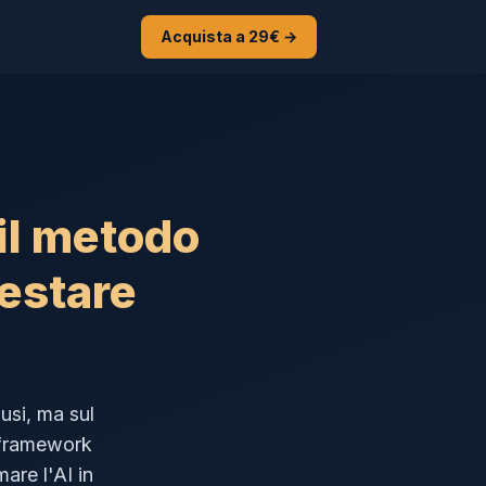
Acquista a 29€ →
il metodo
restare
usi, ma sul
e framework
mare l'AI in