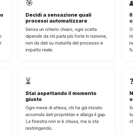
🎯
io
Decidi a sensazione quali
I
processi automatizzare
c
Senza un criterio chiaro, ogni scelta
O
o
dipende da chi parla più forte in riunione,
r
r
non da dati su maturità del processo e
n
impatto reale.
f
⏳
Stai aspettando il momento
N
giusto
o
Ogni mese di attesa, chi ha già iniziato
S
accumula dati proprietari e allarga il gap.
t
La finestra non si è chiusa, ma si sta
c
restringendo.