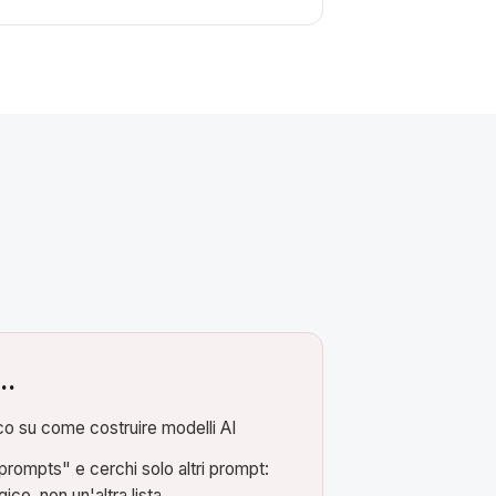
e…
co su come costruire modelli AI
prompts" e cerchi solo altri prompt:
gico, non un'altra lista