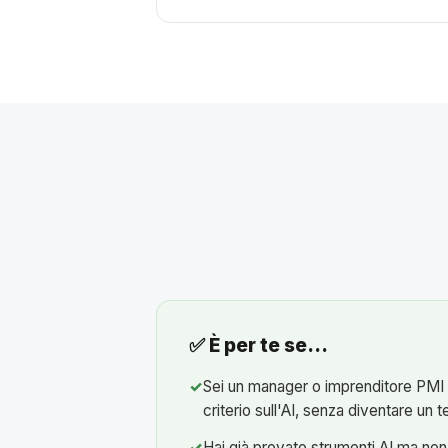
✅ È per te se…
Sei un manager o imprenditore PMI
criterio sull'AI, senza diventare un 
Hai già provato strumenti AI ma no