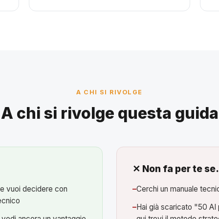
A CHI SI RIVOLGE
A chi si rivolge questa guida
✕ Non fa per te s
 e vuoi decidere con
Cerchi un manuale tecni
tecnico
Hai già scaricato "50 AI 
n vedi ancora un vantaggio
qui trovi il metodo strate