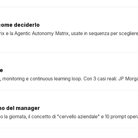
come deciderlo
x e la Agentic Autonomy Matrix, usate in sequenza per scegliere d
ce
a, monitoring e continuous learning loop. Con 3 casi reali: JP Mor
ano del manager
la giornata, il concetto di "cervello aziendale" e 10 prompt operat