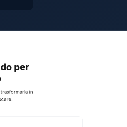
odo per
o
 trasformarla in
scere.