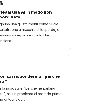
👥
l team usa AI in modo non
oordinato
gnuno usa gli strumenti come vuole. I
isultati sono a macchia di leopardo, e
essuno sa replicare quello che
unziona.
❓
on sai rispondere a "perché
ra"
e la risposta è "perché ne parlano
utti", hai un problema di metodo prima
he di tecnologia.