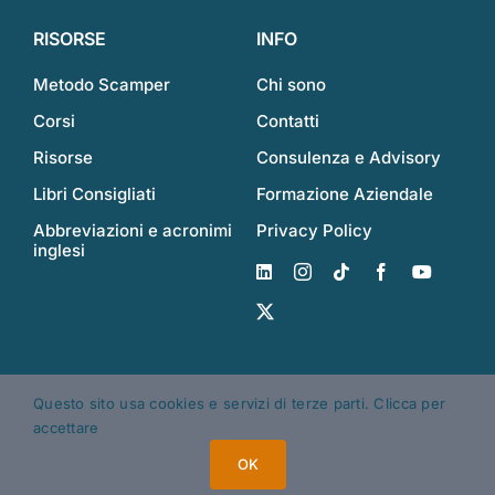
RISORSE
INFO
Metodo Scamper
Chi sono
Corsi
Contatti
Risorse
Consulenza e Advisory
Libri Consigliati
Formazione Aziendale
Abbreviazioni e acronimi
Privacy Policy
inglesi
© Copyright - 2026 | Made with love by Giacomo | All Rights
Questo sito usa cookies e servizi di terze parti. Clicca per
Reserved | Powered by
WordPress
accettare
OK