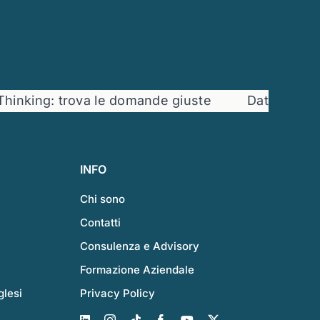
nking: trova le domande giuste
Dati e decisio
INFO
Chi sono
Contatti
Consulenza e Advisory
Formazione Aziendale
glesi
Privacy Policy