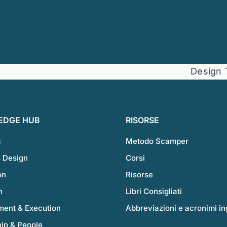
Design Thi
EDGE HUB
RISORSE
a
Metodo Scamper
 Design
Corsi
on
Risorse
h
Libri Consigliati
ent & Execution
Abbreviazioni e acronimi in
ip & People