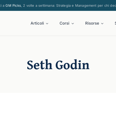
ti a
GM Picks
, 2 volte a settimana: Strategia e Management per chi de
Articoli
Corsi
Risorse
Seth Godin