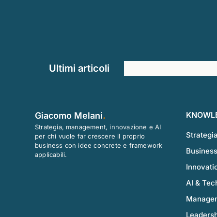
Ultimi articoli
KNOWL
Giacomo Melani
.
Strategia, management, innovazione e AI
Strategi
per chi vuole far crescere il proprio
business con idee concrete e framework
Business
applicabili.
Innovati
AI & Tec
Managem
Leadersh