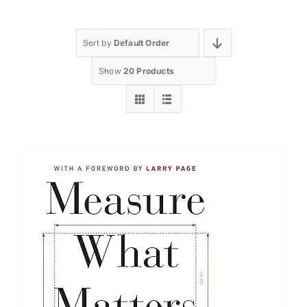
Sort by
Default Order
Show
20 Products