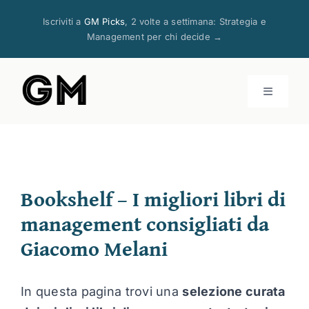
Salta
Iscriviti a
GM Picks
, 2 volte a settimana: Strategia e
al
Management per chi decide →
contenuto
Toggle
Navigati
Articoli
Bookshelf – I migliori libri di
Corsi
management consigliati da
Risorse
Giacomo Melani
Servizi
In questa pagina trovi una
selezione curata